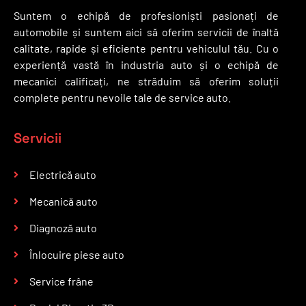
impec
icarea 
rugina. 
ge
Suntem o echipă de profesioniști pasionați de
abil, 
clară, 
Masina 
A
automobile și suntem aici să oferim servicii de înaltă
sala de 
iar 
arata 
fo
calitate, rapide și eficiente pentru vehiculul tău. Cu o
aștept
explica
impec
a
experiență vastă în industria auto și o echipă de
are 
țiile 
abil, iar 
t 
mecanici calificați, ne străduim să oferim soluții
este 
oferite 
comun
p
complete pentru nevoile tale de service auto.
confort
au fost 
icarea 
su
abila și 
pe 
cu ei 
r
Servicii
au apa 
înțeles
foarte 
ie
și 
ul meu. 
rapida 
pr
cafea. 
Am 
si 
p
Electrică auto
Au 
apreci
profi. 
cu
Mecanică auto
transfo
at 
Cu 
se
rmat o 
corecti
sigura
s
Diagnoză auto
activit
tudine
nta 
at
Înlocuire piese auto
ate 
a și 
client 
s-
neplăc
faptul 
fidel 🥂
fă
Service frâne
ută 
că nu 
🤸🏻‍♀️🫶
A
pentru 
am 
pu