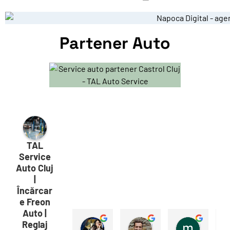
Partener Auto
TAL
Service
Auto Cluj
|
Încărcar
e Freon
Auto |
Reglaj
Iustina Șerdean
Gabriel Tanase
masha svarisciuc