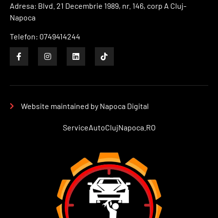
r
Adresa: Blvd. 21 Decembrie 1989, nr. 146, corp A Cluj-
an
Napoca
ra
Telefon: 0749414244
gă
m
ici
ca
ch
va
Website maintained by Napoca Digital
a
.
ServiceAutoClujNapoca.RO